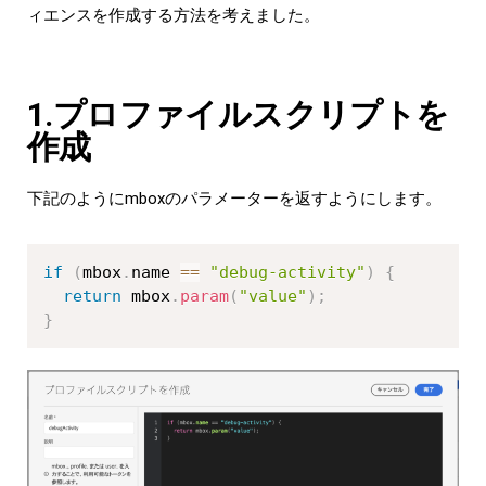
ィエンスを作成する方法を考えました。
1.プロファイルスクリプトを
作成
下記のようにmboxの
パラメータ
ーを返すようにします。
if
(
mbox
.
name 
==
"debug-activity"
)
{
return
 mbox
.
param
(
"value"
)
;
}