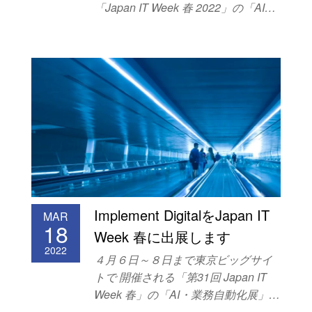
「Japan IT Week 春 2022」の「AI・
業務自動化展」にて、テクノロジー
導入・運用コンサルティングサービ
ス「Implement Digital」をご紹介しま
した。 会場では来場者の方から「プ
ロモーションページを自社で作成し
ているが、ウェブアクセスの分析法
が確立していない」「各部門別の担
当のウェブコンテンツがあり、横串
（全体）で見たいのだがどう整理す
べきか悩んでいる」といった具体的
なお悩みをお聞きしました。人材紹
Implement DigitalをJapan IT
介や、システム構築を含めた提案の
MAR
18
ご要望も多数いただきました。弊社
Week 春に出展します
としても出来る限りお答えしていき
2022
４月６日～８日まで東京ビッグサイ
たいと思っております。どうもあり
トで 開催される「第31回 Japan IT
がとうございました。
Week 春」の「AI・業務自動化展」に
Implement Digitalをはじめ、多数の