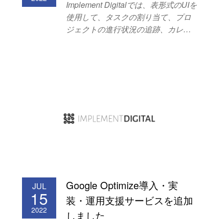
Implement Digitalでは、表形式のUIを
使用して、タスクの割り当て、プロ
ジェクトの進行状況の追跡、カレン
ダーの管理、ドキュメントの共有
等々が可能なコラボレーションおよ
びプロジェクト管理
SaaS「Smartsheet」の運用支援サー
ビスを開始しました。 以下のような
お悩みをお持ちの方は、本サービス
のご利用をおすすめします。
Smartsheetを導入しているが使い方
が分からない、十分活用できていな
い。 分からないことを日本語で問い
合わせたい。 一部のメンバーしか使
えず、全体の底上げができない。 問
Google Optimize導入・実
JUL
い合わせが集中し、本来の業務が進
15
装・運用支援サービスを追加
まない。 ぜひご検討ください。
2022
しました