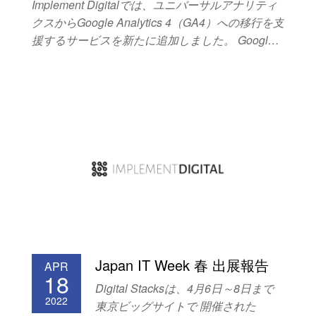
Implement Digitalでは、ユニバーサルアナリティ
クスからGoogle Analytics 4（GA4）への移行を支
援するサービスを新たに追加しました。 Google
Analytics 4（GA4）移行支援サービス ユニバーサ
ルアナリティクスからGoogle Analytics 4に移行し
たいが、設定方法が分からない、Google
Analytics 4を習得するためのリソースが不足して
いる、Google Analytics 4への移行作業を行ったが
適切に設定されているか不安、といった場合にお
勧めのサービスです。ぜひご検討ください。
Japan IT Week 春 出展報告
APR
18
Digital Stacksは、4月6日～8日まで
2022
東京ビッグサイトで 開催された