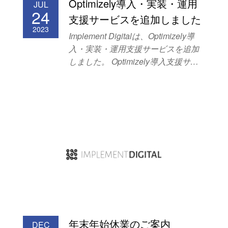
Optimizely導入・実装・運用
JUL
24
支援サービスを追加しました
2023
Implement Digitalは、Optimizely導
入・実装・運用支援サービスを追加
しました。 Optimizely導入支援サー
ビス Optimizely実装支援サービス
Optimizely運用支援サービス 以下の
ようなお悩みをお持ちの方は、本サ
ービスのご利用をお勧めします。 ウ
ェブサイトやモバイルアプリの改善
を推進するためにOptimizelyを導入し
たい。 Optimizelyを導入したいが、
習得するためのリソースが不足して
いる。 Optimizelyを導入済みだが、
詳しい担当者が不在で、新規ウェブ
サイトやモバイルアプリへの実装が
進まない。 Optimizelyでテストやタ
年末年始休業のご案内
DEC
ーゲティングを実施したいが、どの