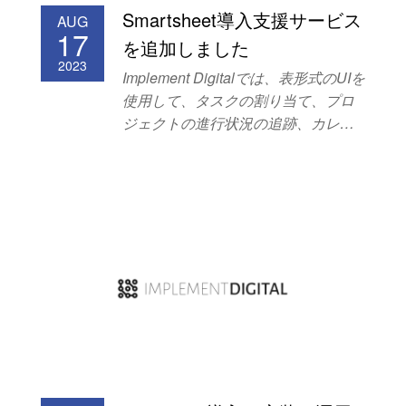
感謝申し上げますと共に、明くる年
Smartsheet導入支援サービス
AUG
も変わらぬ.お引き立てのほど、よろ
17
を追加しました
しくお願い申し上げます。
2023
Implement Digitalでは、表形式のUIを
使用して、タスクの割り当て、プロ
ジェクトの進行状況の追跡、カレン
ダーの管理、ドキュメントの共有
等々が可能なコラボレーションおよ
びプロジェクト管理
SaaS「Smartsheet」の導入支援サー
ビスを開始しました。 以下のような
お悩みをお持ちの方は、本サービス
のご利用をおすすめします。 プロジ
ェクト管理のプラットフォームとし
てSmartsheetを導入したい。
Smartsheetを導入したいが習得する
ためのリソースが不足している。 ぜ
ひご検討ください。