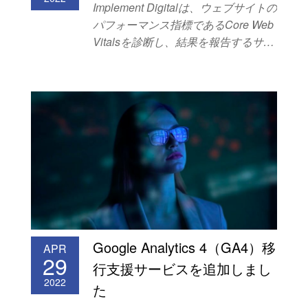
か不安。 Google Optimizeを導入しているが十分
Implement Digitalは、ウェブサイトの
に活用できていない。 ぜひご検討ください。
パフォーマンス指標であるCore Web
Vitalsを診断し、結果を報告するサー
ビスを新たに追加しました。 Core
Web Vitals診断サービス 以下のよう
なお悩みをお持ちの方は、本サービ
スのご利用をお勧めします。 ユーザ
ーエクスペリエンスの観点でウェブ
サイトのパフォーマンスを把握した
い。 検索ランキングが下がったため
パフォーマンスを把握・改善したい
が、リソースが不足している。 ペー
ジパフォーマンスの改善を実施した
が継続的に改善されているか不安。
Google Analytics 4（GA4）移
ぜひご検討ください。
APR
29
行支援サービスを追加しまし
2022
た