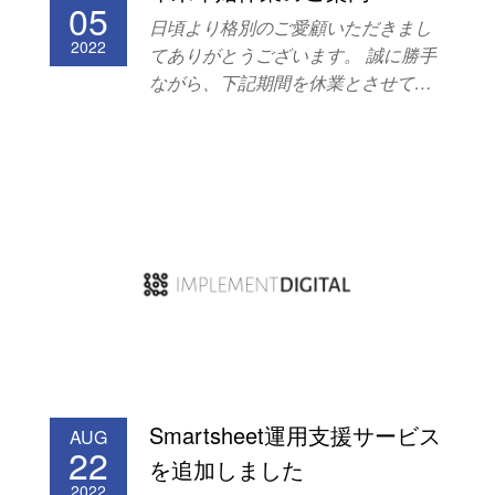
05
ように設定すべきか分からない。 簡
日頃より格別のご愛顧いただきまし
2022
易なテストは設定可能だが、
てありがとうございます。 誠に勝手
JavaScriptなどを使用した高度なテス
ながら、下記期間を休業とさせてい
トの実装が出来ない。 Optimizelyの
ただきます。 お客様には大変ご迷惑
使い方やデータの見方が分からな
をお掛け致しますが、 何卒ご理解い
い、もしくは適切かどうか不安。
ただけますよう宜しくお願い申し上
Optimizelyを導入しているが十分に活
げます。 ◆年末年始休業期間◆ 2022
用できていない。 Optimizelyを活用
年12月29日（水）〜2023年1月5日
するためのリソースまたは不キルが
（木） 新年は、1月6日（金）より開
不足している。 ぜひご検討くださ
始させていただきます。 メールによ
い。
るお問合せは休業期間中も受付いた
しますが、 ご回答は1月6日以降とさ
せて頂きますので、了承くださいま
せ。 本年中の皆様のご支援に心から
感謝申し上げますと共に、明くる年
Smartsheet運用支援サービス
AUG
も変わらぬ.お引き立てのほど、よろ
22
を追加しました
しくお願い申し上げます。
2022