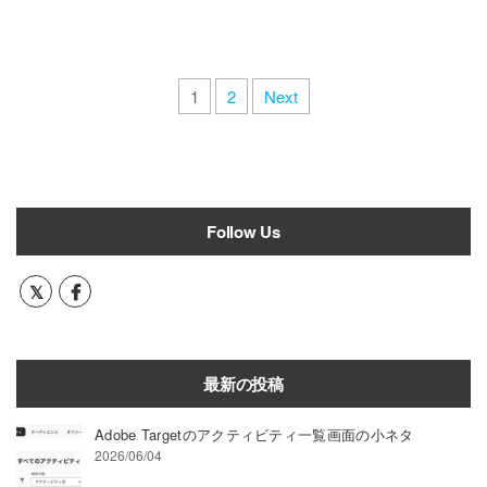
Saasを出展します。来場者限定で、
Digital Stacksがお勧めするSaasツー
ルを紹介するパンフレット
1
2
Next
「TechCatalog」 と、スタートガイ
ドブックサンプル版を無料で贈呈い
たします。是非ご来場ください。 入
場には招待券が必要です。（招待券
をお持ちでない場合、入場料￥5,000/
Follow Us
人） 弊社から無料の招待券をお配り
していますので、下記URLよりダウ
ンロードしてご利用ください。 e招
待券URL： https://www.japan-it-
spring.jp/ja-jp/visit/e-ticket-ex/ai.html?
=coitharu2022?co=ml_ai-s-69zyvz ■
最新の投稿
展示会情報 名称：第31回 Japan IT
Week 春 会期：2022年４月６日
Adobe Targetのアクティビティ一覧画面の小ネタ
2026/06/04
（水）～８日（金） 時間：10:00～