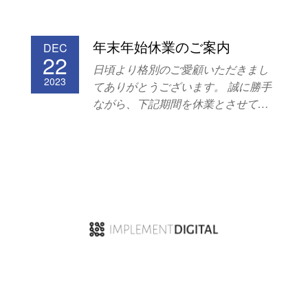
年末年始休業のご案内
DEC
22
日頃より格別のご愛顧いただきまし
2023
てありがとうございます。 誠に勝手
ながら、下記期間を休業とさせてい
ただきます。 お客様には大変ご迷惑
をお掛け致しますが、 何卒ご理解い
ただけますよう宜しくお願い申し上
げます。 ◆年末年始休業期間◆ 2023
年12月28日（木）〜2024年1月8日
（月） 新年は、1月9日（火）より開
始させていただきます。 メールによ
るお問合せは休業期間中も受付いた
しますが、 ご回答は1月9日以降とさ
せて頂きますので、了承くださいま
せ。 本年中の皆様のご支援に心から