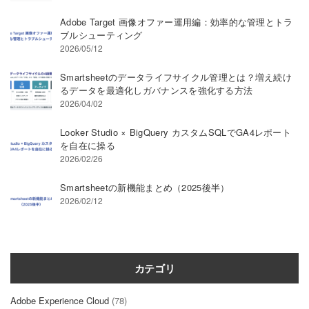
18:00（最終日のみ17:00終了） 会
場：東京ビッグサイト 東ホール 主
Adobe Target 画像オファー運用編：効率的な管理とトラ
催：RX Japan株式会社 (旧社名: リー
ブルシューティング
2026/05/12
ド エグジビション ジャパン) 公式
HP：https://www.japan-it-spring.jp/ja-
Smartsheetのデータライフサイクル管理とは？増え続け
jp.html
るデータを最適化しガバナンスを強化する方法
2026/04/02
Looker Studio × BigQuery カスタムSQLでGA4レポート
を自在に操る
2026/02/26
Smartsheetの新機能まとめ（2025後半）
2026/02/12
カテゴリ
Adobe Experience Cloud
(78)