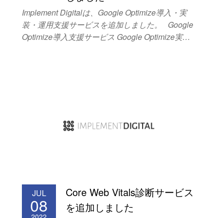
Implement Digitalは、Google Optimize導入・実
装・運用支援サービスを追加しました。 Google
Optimize導入支援サービス Google Optimize実装
支援サービス Google Optimize運用支援サービス
以下のようなお悩みをお持ちの方は、本サービス
のご利用をお勧めします。 ウェブサイトやモバ
イルアプリの改善を推進するために、Google
Optimizeを導入したい。 Google Optimizeを導入
したいが、習得するためのリソースが不足してい
る。 Google Optimizeを導入済みだが、詳しい担
当者が不在で、新規ウェブサイトやモバイルアプ
リへの実装が進まない。 Google Optimizeでテス
トやターゲティングを実施したいが、どのように
設定すべきか分からない。 簡易なテストは設定可
能だが、JavaScriptなどを使用した高度なテスト
Core Web Vitals診断サービス
JUL
の実装が出来ない。 Google Optimizeの使い方や
08
を追加しました
データの見方が分からない、もしくは適切かどう
2022