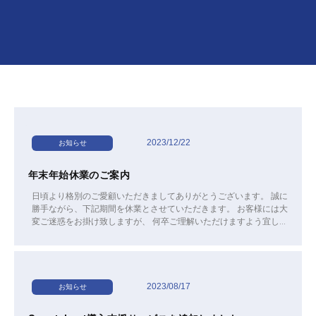
2023/12/22
お知らせ
年末年始休業のご案内
日頃より格別のご愛顧いただきましてありがとうございます。 誠に
勝手ながら、下記期間を休業とさせていただきます。 お客様には大
変ご迷惑をお掛け致しますが、 何卒ご理解いただけますよう宜しく
お願い申し上げます。 ◆年末年始休業期間◆ 2023年12月28日
（木）〜2024年1月8日（月） 新年は、1月9日（火）より開始させ
ていただきます。 メールによるお問合せは休業期間中も受付いたし
ますが、 ご回答は1月9日以降とさせて頂きますので、了承くださ
いませ。 本年中の皆様のご支援に心から感謝申し上げますと共に、
2023/08/17
お知らせ
明くる年も変わらぬ.お引き立てのほど、よろしくお願い申し上げま
す。