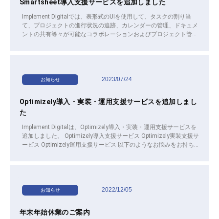
Smartsheet導入支援サービスを追加しました
Implement Digitalでは、表形式のUIを使用して、タスクの割り当
て、プロジェクトの進行状況の追跡、カレンダーの管理、ドキュメ
ントの共有等々が可能なコラボレーションおよびプロジェクト管理
SaaS「Smartsheet」の導入支援サービスを開始しました。 以下の
ようなお悩みをお持ちの方は、本サービスのご利用をおすすめしま
す。 プロジェクト管理のプラットフォームとしてSmartsheetを導
入したい。 Smartsheetを導入したいが習得するためのリソースが
不足している。 ぜひご検討ください。
2023/07/24
お知らせ
Optimizely導入・実装・運用支援サービスを追加しまし
た
Implement Digitalは、Optimizely導入・実装・運用支援サービスを
追加しました。 Optimizely導入支援サービス Optimizely実装支援サ
ービス Optimizely運用支援サービス 以下のようなお悩みをお持ち
の方は、本サービスのご利用をお勧めします。 ウェブサイトやモバ
イルアプリの改善を推進するためにOptimizelyを導入したい。
Optimizelyを導入したいが、習得するためのリソースが不足してい
る。 Optimizelyを導入済みだが、詳しい担当者が不在で、新規ウェ
ブサイトやモバイルアプリへの実装が進まない。 Optimizelyでテス
2022/12/05
お知らせ
トやターゲティングを実施したいが、どのように設定すべきか分か
らない。 簡易なテストは設定可能だが、JavaScriptなどを使用した
年末年始休業のご案内
高度なテストの実装が出来ない。 Optimizelyの使い方やデータの見