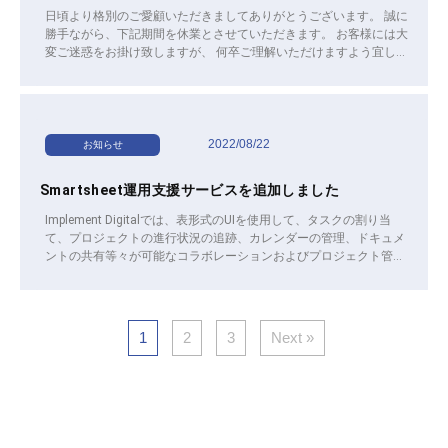
方が分からない、もしくは適切かどうか不安。 Optimizelyを導入し
日頃より格別のご愛顧いただきましてありがとうございます。 誠に
ているが十分に活用できていない。 Optimizelyを活用するためのリ
勝手ながら、下記期間を休業とさせていただきます。 お客様には大
ソースまたは不キルが不足している。 ぜひご検討ください。
変ご迷惑をお掛け致しますが、 何卒ご理解いただけますよう宜しく
お願い申し上げます。 ◆年末年始休業期間◆ 2022年12月29日
（水）〜2023年1月5日（木） 新年は、1月6日（金）より開始させ
ていただきます。 メールによるお問合せは休業期間中も受付いたし
ますが、 ご回答は1月6日以降とさせて頂きますので、了承くださ
いませ。 本年中の皆様のご支援に心から感謝申し上げますと共に、
2022/08/22
お知らせ
明くる年も変わらぬ.お引き立てのほど、よろしくお願い申し上げま
す。
Smartsheet運用支援サービスを追加しました
Implement Digitalでは、表形式のUIを使用して、タスクの割り当
て、プロジェクトの進行状況の追跡、カレンダーの管理、ドキュメ
ントの共有等々が可能なコラボレーションおよびプロジェクト管理
SaaS「Smartsheet」の運用支援サービスを開始しました。 以下
のようなお悩みをお持ちの方は、本サービスのご利用をおすすめし
ます。 Smartsheetを導入しているが使い方が分からない、十分活
用できていない。 分からないことを日本語で問い合わせたい。 一
1
2
3
Next »
部のメンバーしか使えず、全体の底上げができない。 問い合わせが
集中し、本来の業務が進まない。 ぜひご検討ください。